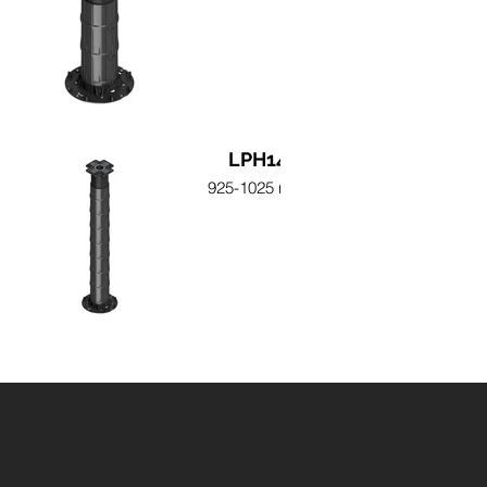
LPH14
925-1025 mm