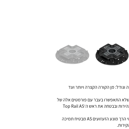
וגודל: מן הקורה הקצרה ויותר ועד
 שלא התאפשרו בעבר עם פורמטים אלה של
אריחים. ראש הקיבוע MegaMart ו־Balance Pro מבטיחים נעילה של קורות האלומיניום עליהן אפשר להכניס בקלות, במהירות ובבטחה את ראש ה־Top Rail AS
קוטרו של הראש הוא 120 מ""מ ואפשר למקם עליו כל פורמט של קורת אבן. הודות למשטח מונע ההחלקה שלו, טריז הגומי הרך מונע הזעזועים AS מבטיח תמיכה