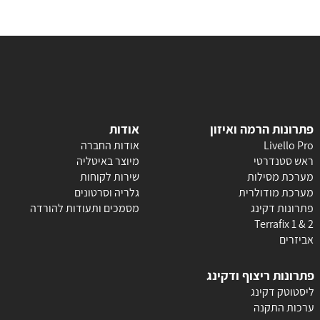
פתרונות הרמה ואיזון
אודות
ro
Livello P
אודות החברה
ראש סטנדרטי
מיוצר באיטליה
מערכת מסילות
שירות לקוחות
מערכת מו
דולרית
גלריה וסרט
ונים
פתרונות דקינג
מסמכים ותעודות להורדה
Terrafix 1 & 2
אביזרים
פתרונות ריצוף ודקינג
ליסטוטק דקינג
ערכות התקנה